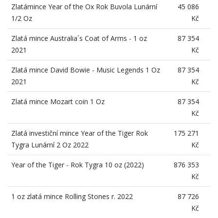
Zlatámince Year of the Ox Rok Buvola Lunární
45 086
1/2 Oz
Kč
Zlatá mince Australia´s Coat of Arms - 1 oz
87 354
2021
Kč
Zlatá mince David Bowie - Music Legends 1 Oz
87 354
2021
Kč
Zlatá mince Mozart coin 1 Oz
87 354
Kč
Zlatá investiční mince Year of the Tiger Rok
175 271
Tygra Lunární 2 Oz 2022
Kč
Year of the Tiger - Rok Tygra 10 oz (2022)
876 353
Kč
1 oz zlatá mince Rolling Stones r. 2022
87 726
Kč