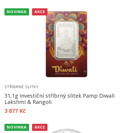
NOVINKA
AKCE
STŘÍBRNÉ SLITKY
31,1g investiční stříbrný slitek Pamp Diwali
Lakshmi & Rangoli
3 877 Kč
NOVINKA
AKCE