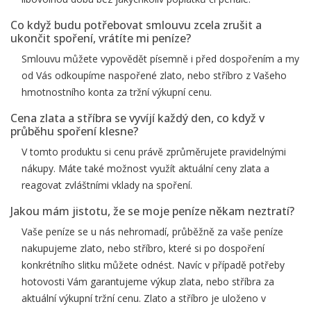
Co když budu potřebovat smlouvu zcela zrušit a
ukončit spoření, vrátíte mi peníze?
Smlouvu můžete vypovědět písemně i před dospořením a my
od Vás odkoupíme naspořené zlato, nebo stříbro z Vašeho
hmotnostního konta za tržní výkupní cenu.
Cena zlata a stříbra se vyvíjí každý den, co když v
průběhu spoření klesne?
V tomto produktu si cenu právě zprůměrujete pravidelnými
nákupy. Máte také možnost využít aktuální ceny zlata a
reagovat zvláštními vklady na spoření.
Jakou mám jistotu, že se moje peníze někam neztratí?
Vaše peníze se u nás nehromadí, průběžně za vaše peníze
nakupujeme zlato, nebo stříbro, které si po dospoření
konkrétního slitku můžete odnést. Navíc v případě potřeby
hotovosti Vám garantujeme výkup zlata, nebo stříbra za
aktuální výkupní tržní cenu. Zlato a stříbro je uloženo v