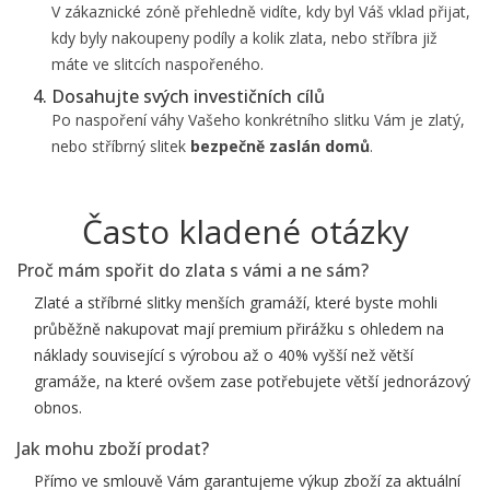
V zákaznické zóně přehledně vidíte, kdy byl Váš vklad přijat,
kdy byly nakoupeny podíly a kolik zlata, nebo stříbra již
máte ve slitcích naspořeného.
Dosahujte svých investičních cílů
Po naspoření váhy Vašeho konkrétního slitku Vám je zlatý,
nebo stříbrný slitek
bezpečně zaslán domů
.
Často kladené otázky
Proč mám spořit do zlata s vámi a ne sám?
Zlaté a stříbrné slitky menších gramáží, které byste mohli
průběžně nakupovat mají premium přirážku s ohledem na
náklady související s výrobou až o 40% vyšší než větší
gramáže, na které ovšem zase potřebujete větší jednorázový
obnos.
Jak mohu zboží prodat?
Přímo ve smlouvě Vám garantujeme výkup zboží za aktuální