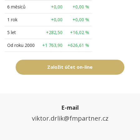
6 měsíců
+0,00
+0,00 %
1 rok
+0,00
+0,00 %
5 let
+282,50
+16,02 %
Od roku 2000
+1 763,90
+626,61 %
Založit účet on-line
E-mail
viktor.drlik@fmpartner.cz