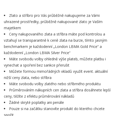
Zlato a stříbro pro Vás průběžně nakupujeme za Vámi
uhrazené prostředky, průběžně nakupované zlato je Vaším
majetkem
Ceny nakupovaného zlata a stříbra máte pod kontrolou a
vztahují se transparantně k ceně zlata na burze, tímto jasným
benchmarkem je každodenní „London LBMA Gold Price“ a
každodenní „London LBMA Silver Price“
Máte svobodu volby ohledně výše plateb, můžete platbu i
vynechat a spoření bez sankce přerušit
Můžete formou mimořádných vkladů využít event. aktuální
nižší ceny zlata, nebo stříbra
Máte svobodu volby zlatého nebo stříbrného produktu
Průměrováním nákupních cen zlata a stříbra dosáhnete lepší
ceny, těžíte z efektu průměrování nákladů
Žádné skryté poplatky ani penále
Pouze si na začátku stanovíte produkt do kterého chcete
spořit