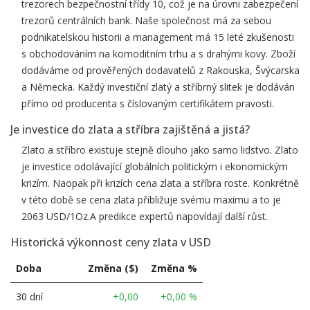
trezorech bezpečnostní třídy 10, což je na úrovni zabezpečení
trezorů centrálních bank. Naše společnost má za sebou
podnikatelskou historii a management má 15 leté zkušenosti
s obchodováním na komoditním trhu a s drahými kovy. Zboží
dodáváme od prověřených dodavatelů z Rakouska, Švýcarska
a Německa. Každý investiční zlatý a stříbrný slitek je dodáván
přímo od producenta s číslovaným certifikátem pravosti.
Je investice do zlata a stříbra zajištěná a jistá?
Zlato a stříbro existuje stejně dlouho jako samo lidstvo. Zlato
je investice odolávající globálních politickým i ekonomickým
krizím. Naopak při krizích cena zlata a stříbra roste. Konkrétně
v této době se cena zlata přibližuje svému maximu a to je
2063 USD/1Oz.A predikce expertů napovídají další růst.
Historická výkonnost ceny zlata v USD
Doba
Změna ($)
Změna %
30 dní
+0,00
+0,00 %