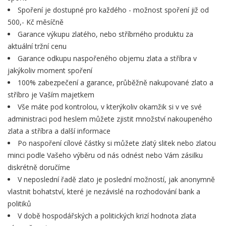
Spoření je dostupné pro každého - možnost spoření již od
500,- Kč měsíčně
Garance výkupu zlatého, nebo stříbrného produktu za
aktuální tržní cenu
Garance odkupu naspořeného objemu zlata a stříbra v
jakýkoliv moment spoření
100% zabezpečení a garance, průběžně nakupované zlato a
stříbro je Vaším majetkem
Vše máte pod kontrolou, v kterýkoliv okamžik si v ve své
administraci pod heslem můžete zjistit množství nakoupeného
zlata a stříbra a další informace
Po naspoření cílové částky si můžete zlatý slitek nebo zlatou
minci podle Vašeho výběru od nás odnést nebo Vám zásilku
diskrétně doručíme
V neposlední řadě zlato je poslední možností, jak anonymně
vlastnit bohatství, které je nezávislé na rozhodování bank a
politiků
V době hospodářských a politických krizí hodnota zlata